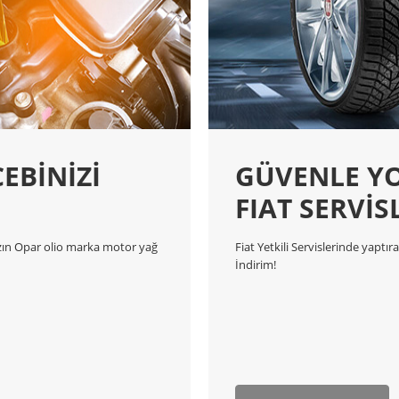
EBİNİZİ
GÜVENLE YO
FIAT SERVİS
sızın Opar olio marka motor yağ
Fiat Yetkili Servislerinde yaptı
İndirim!