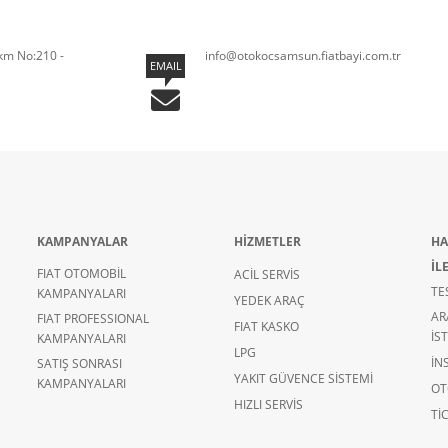
km No:210 -
info@otokocsamsun.fiatbayi.com.tr
EMAIL
KAMPANYALAR
HİZMETLER
HA
İL
FIAT OTOMOBİL
ACİL SERVİS
TE
KAMPANYALARI
YEDEK ARAÇ
AR
FIAT PROFESSIONAL
FIAT KASKO
İS
KAMPANYALARI
LPG
İN
SATIŞ SONRASI
YAKIT GÜVENCE SİSTEMİ
KAMPANYALARI
OT
HIZLI SERVİS
TIC