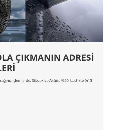
LA ÇIKMANIN ADRESİ
LERİ
racağınız işlemlerde; Silecek ve Aküde %20, Lastikte %15