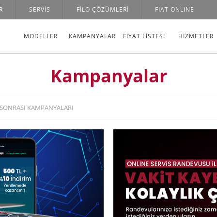
R
SERVIS
FILO ÇÖZÜMLERI
FIAT ONLINE
MODELLER
KAMPANYALAR
FİYAT LİSTESİ
HIZMETLER
Kampanyalar
 SONRASI KAMPANYALARI