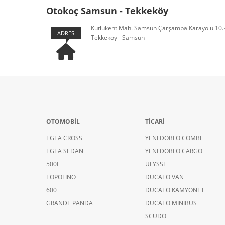
Otokoç Samsun - Tekkeköy
Kutlukent Mah. Samsun Çarşamba Karayolu 10.
ADRES
Tekkeköy - Samsun
OTOMOBİL
TİCARİ
EGEA CROSS
YENI DOBLO COMBI
EGEA SEDAN
YENI DOBLO CARGO
500E
ULYSSE
TOPOLINO
DUCATO VAN
600
DUCATO KAMYONET
GRANDE PANDA
DUCATO MINIBÜS
SCUDO