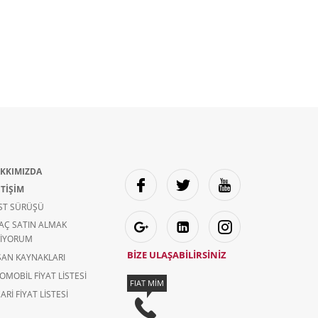
KKIMIZDA
ETİŞİM
ST SÜRÜŞÜ
AÇ SATIN ALMAK
TIYORUM
BİZE ULAŞABİLİRSİNİZ
SAN KAYNAKLARI
OMOBIL FIYAT LISTESI
FIAT MİM
ARI FIYAT LISTESI