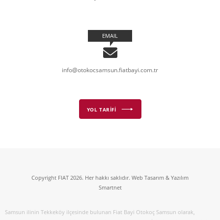
EMAIL
info@otokocsamsun.fiatbayi.com.tr
YOL TARİFİ
Copyright FIAT 2026. Her hakkı saklıdır. Web Tasarım & Yazılım
Smartnet
Samsun ilinin Tekkeköy ilçesinde bulunan Fiat Bayi Otokoç Samsun olarak,