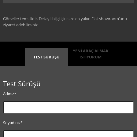
Görseller temsilidir. Detaylı bilgi için size en yakın Fiat showroom’unu
ziyaret edebilirsiniz.
YENİ ARAÇ ALMAK
TEST SÜRÜŞÜ
İSTİYORUM
Test Sürüşü
Adınız*
Soyadınız*