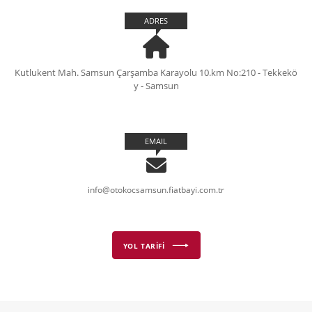
ADRES
Kutlukent Mah. Samsun Çarşamba Karayolu 10.km No:210 - Tekkekö
y - Samsun
EMAIL
info@otokocsamsun.fiatbayi.com.tr
YOL TARİFİ