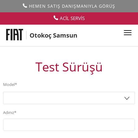
HEMEN SATIŞ DANIŞMANIYLA GÖRÜŞ
ACİL SERVİS
Otokoç Samsun
Test Sürüşü
Model*
Adınız*