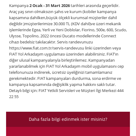
Kampanya
2 Ocak - 31 Mart 2026
tarihleri arasında geçerlidir.
Araç yaş sınırı olmaksızın şahıs ve kurum (kobiler kampanya
kapsamına dahilken,büyük ölçekli kurumsal müşteriler dahil
değildir.)müşterilerimize 30.000 TL (KDV dahil)ve üzeri mekanik
işlemlerinde Egea, Yerli ve Yeni Doblolar, Fiorino, 500e, 600, Scudo,
Ulysse, Topolino, 2022 öncesi Ducato modellerinde Connect
cihazı bedelsiz takılacaktır. Servis randevunuzu
https://www.fiat.com.tr/servis-randevusu linki üzerinden veya
FIAT Yol Arkadaşım uygulaması üzerinden alabilirsiniz. FIAT’ın
diğer ulusal kampanyalarıyla birleştirilemez. Kampanyadan
yararlanabilmek için FIAT Yol Arkadaşım mobil uygulamasını cep
telefonunuza indirerek, ücretsiz üyeliğinizi tamamlamanız
gerekmektedir. FIAT kampanyaları durdurma, sona erdirme ve
kampanya kapsamında değişiklik yapma hakkını saklı tutar.
Detaylı bilgi için: FIAT Yetkili Servisleri ve Müşteri İlgi Merkezi 444
22 55
Daha fazla bilgi edinmek ister misiniz?